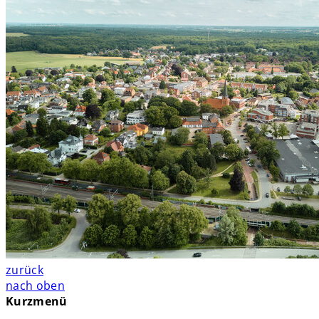
zurück
nach oben
Kurzmenü